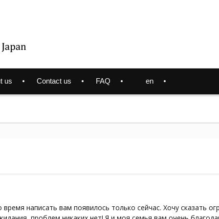
t us
Contact us
FAQ
en
о время написать вам появилось только сейчас. Хочу сказать о
идания, проблем никаких нет! Я и моя семья вам очень благода