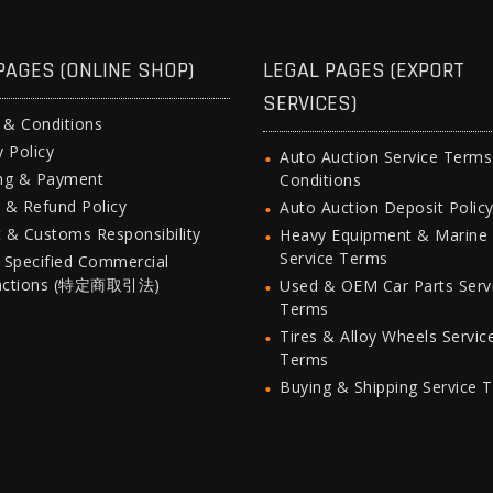
PAGES (ONLINE SHOP)
LEGAL PAGES (EXPORT
SERVICES)
 & Conditions
y Policy
Auto Auction Service Term
ing & Payment
Conditions
 & Refund Policy
Auto Auction Deposit Polic
 & Customs Responsibility
Heavy Equipment & Marine
Service Terms
 Specified Commercial
actions (特定商取引法)
Used & OEM Car Parts Serv
Terms
Tires & Alloy Wheels Servic
Terms
Buying & Shipping Service 