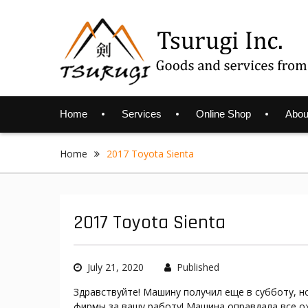
Skip
to
content
Home
Services
Online Shop
Abou
Home
2017 Toyota Sienta
2017 Toyota Sienta
July 21, 2020
Published
Здравствуйте! Машину получил еще в субботу, н
фирмы за вашу работу! Машина оправдала все ож