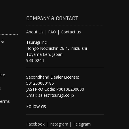
COMPANY & CONTACT
About Us
|
FAQ
|
Contact us
s &
Tsurugi Inc.
Hongo Nochishin 26-1, Imizu-shi
y
Toyama-ken, Japan
933-0244
ice
Secondhand Dealer License:
501250000186
e
JASTPRO Code: P0010L200000
Email: sales@tsurugi.co.jp
Terms
Follow as
Facebook
|
Instagram
|
Telegram