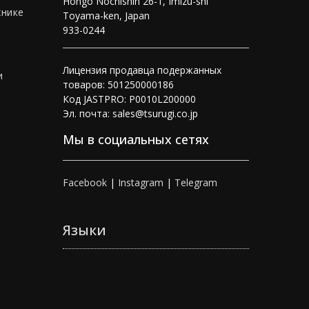
Hongo Nochishin 26-1, Imizu-shi
хнике
Toyama-ken, Japan
933-0244
Лицензия продавца подержанных
и
товаров: 501250000186
Код JASTPRO: P0010L200000
Эл. почта: sales@tsurugi.co.jp
Мы в социальных сетях
Facebook
|
Instagram
|
Telegram
Языки