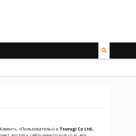
Клиент», «Пользователь») и
Tsurugi Co Ltd.
,
руют доступ к сайту
www.tsurugi.co.jp
, его