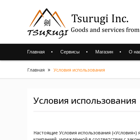
Skip
to
content
Главная
Сервисы
Магазин
О на
Главная
Условия использования
Условия использования
Настоящие Условия использования («Условия») 
компанией, учреждённой в соответствии с законо