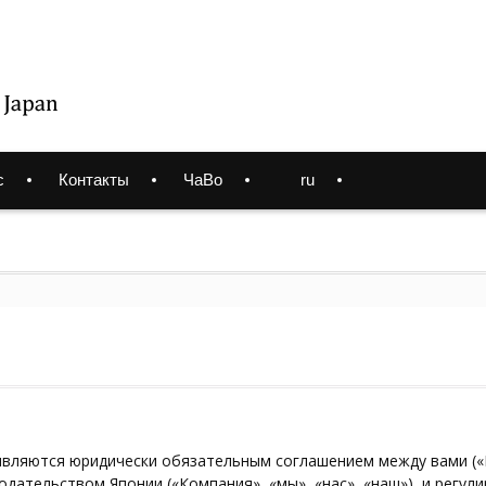
с
Контакты
ЧаВо
ru
являются юридически обязательным соглашением между вами («
дательством Японии («Компания», «мы», «нас», «наш»), и регули