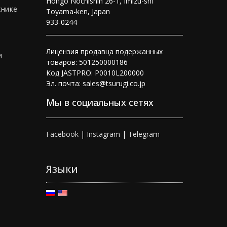
Hongo Nochishin 26-1, Imizu-shi
хнике
Toyama-ken, Japan
933-0244
Лицензия продавца подержанных
и
товаров: 501250000186
Код JASTPRO: P0010L200000
Эл. почта: sales@tsurugi.co.jp
Мы в социальных сетях
Facebook
|
Instagram
|
Telegram
Языки