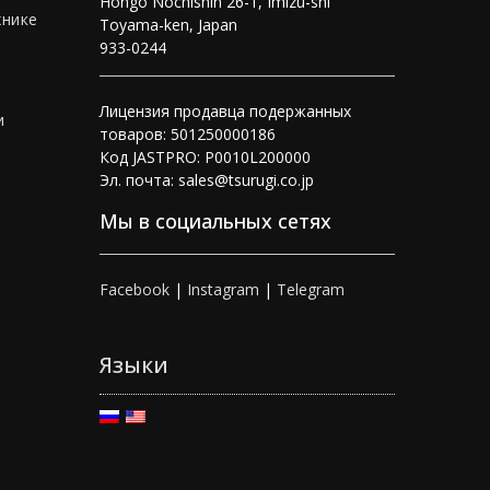
Hongo Nochishin 26-1, Imizu-shi
хнике
Toyama-ken, Japan
933-0244
Лицензия продавца подержанных
и
товаров: 501250000186
Код JASTPRO: P0010L200000
Эл. почта: sales@tsurugi.co.jp
Мы в социальных сетях
Facebook
|
Instagram
|
Telegram
Языки